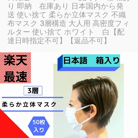
り 即納 在庫あり 日本国内から発
送 使い捨て 柔らか立体マスク 不織
布マスク 3層構造 大人用 高密度フィ
ルター 使い捨て ホワイト 白【配
達日時指定不可】【返品不可】